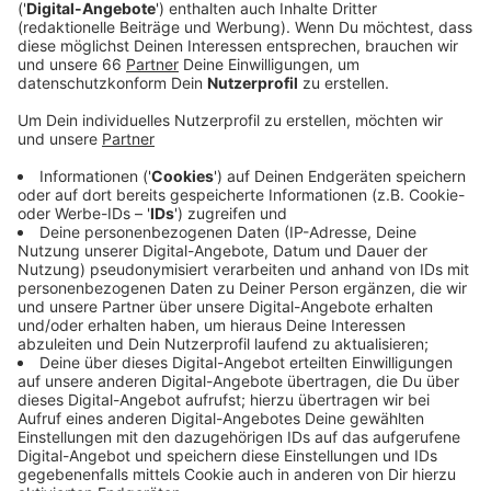
Veröffentlicht:
Mittwoch, 03.03.2021 15:44
Anzeige
In Düsseldorf sollen unter anderem Wettkämpfe im
Basketball, Tennis, Handball und Tischtennis
stattfinden. In der heutigen Debatte musste sich
Laschet für seinen Einsatz für die Spiele im Jahr 2036
Kritik anhören. Sie würden 100 Jahre nach den
Olympischen Spielen in Nazi-Deutschland stattfinden.
Dieser Einwand kam zum Beispiel von der SPD.
Laschet hält eine Bewerbung allerdings mit
"historischem Gespür" für möglich. Es wäre eine
Entscheidung mit Olympia "in die multikulturellste
Region in ganz Europa" zu gehen.
Anzeige