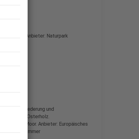
 Talsperre. Anbieter: Naturpark
Breddorfer Niederung und
sche Station Osterholz.
eustädter Moor. Anbieter: Europäisches
 Naturpark Dümmer