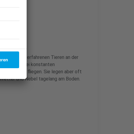
it kräftigen, erfahrenen Tieren an der
 Jungtieren. Bei konstanten
h Südeuropa fliegen.
Sie legen aber oft
s Wetter und Nebel tagelang am Boden.