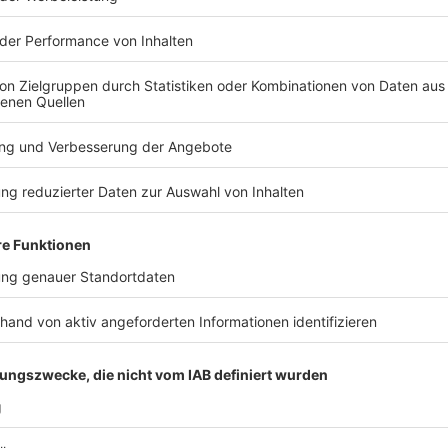
Thüringen
Anzeige
Stausee Kelbra: Kranichwanderungen entlang der
Kyffhäuser.
Anzeige
Niedersachsen
Anzeige
Teufelsmoor nördlich von Bremen: Exkursionen 
Schlafplatzeinflug Günnemoor. Anbieter: Biologi
Diepholzer Moorniederung: Entdeckungstouren N
Fachzentrum Moor und Klima „Moorwelten“ und