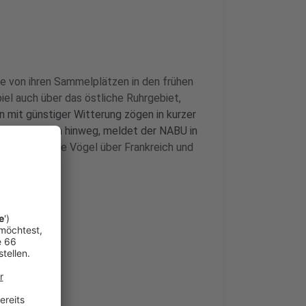
e von ihren Sammelplätzen in den frühen
el auch über das östliche Ruhrgebiet,
 mit günstiger Witterung zögen in kurzer
ein-Westfalen hinweg, meldet der NABU in
 erreichen die Vögel über Frankreich und