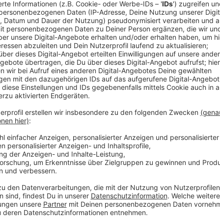
Aktuell (Ende Oktober) ziehen die
Vogelschwärme a
Menschen aus unserer Stadt teilen ihre Freude und
Die Begeisterung und Faszination für dieses Natursch
Es ist ein besonderes Erlebnis, die Kraniche in ihre
zu sehen und ihren trompetenartigen Rufen zu lausc
Anzeige
Anzeige
Geführte Kranich-Exkursionen
Anzeige
Für diejenigen, die dieses Naturschauspiel aus näch
zahlreiche geführte Exkursionen. Hier eine Übersicht 