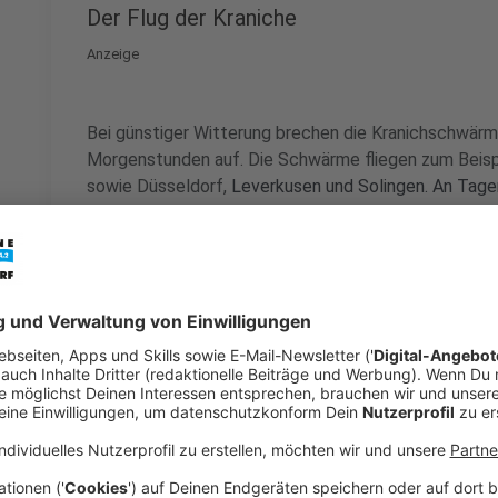
Der Flug der Kraniche
Anzeige
Bei günstiger Witterung brechen die Kranichschwärm
Morgenstunden auf. Die Schwärme fliegen zum Beispi
sowie Düsseldorf,
Leverkusen und Solingen. An Tagen
Zeit bis zu 50.000 und mehr Vögel auch über Nordrh
NRW.
Beim Weiterflug mit rund 80 Stundenkilometern
fliegen weiter nach Südwesten.
Anzeige
Kraniche über Düsseldorf
Anzeige