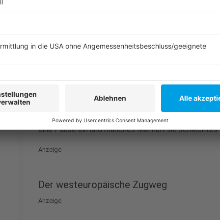
Anzeige
Die Flugformation der Kraniche
Anzeige
Im Flug bilden Kraniche eine
V-förmige Formation
m
Spitze. Es folgen Familien mit durchschnittlich zwei
Flugbedingungen könnten die Tiere ohne Halt bis nac
eine Pause ein und manches Mal hält sie schlechte
Anzeige
Der westeuropäische Zugweg
Anzeige