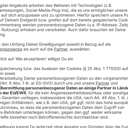
Anzeige
Mecklenburg-Vorpommern
Anzeige
Nationalpark Boddenlandschaft: Führungen zu 
Schlafplätze an den Werder-Inseln am Zingster
Schiffstouren zum Rastplatz Pramort an der Osts
Reederei Zingst.
Schiffstouren ab Zingst und Barth mit den Ziele
und Oie sowie Prerowstrom und Bülten. Anbiete
Schiffstouren ab Prerow und Born zu Großem Kir
Schiffstouren im Jasmunder Bodden im Norden R
Kipp.
Müritz-Nationalpark: Schiffstouren ab Waren zur 
Blau-weiße Flotte.