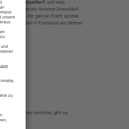
uch über Düsseldorf
, und viele
 Beobachtungen mit Antenne Düsseldorf.
auspiel ist in der ganzen Stadt spürbar.
r charakteristischen V-Formation am Himmel
hen.
ster Nähe erleben möchten, gibt es
der Anbieter: