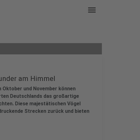
menu
wunder am Himmel
 im Oktober und November können
Orten Deutschlands das großartige
chten. Diese majestätischen Vögel
ndruckende Strecken zurück und bieten