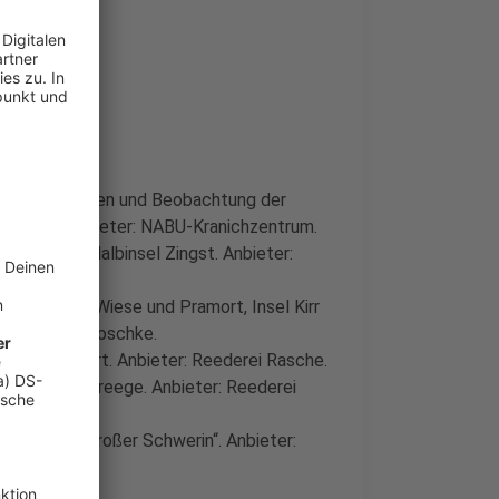
Nahrungsflächen und Beobachtung der
 Bodden. Anbieter: NABU-Kranichzentrum.
pitze der Halbinsel Zingst. Anbieter:
n Sundische Wiese und Pramort, Insel Kirr
r: Reederei Poschke.
r und Pramort. Anbieter: Reederei Rasche.
ügens, ab Breege. Anbieter: Reederei
Halbinsel „Großer Schwerin“. Anbieter: