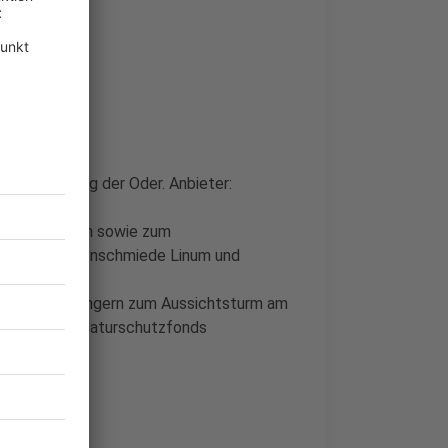
Gartz entlang der Oder. Anbieter:
ndenburg.
lächen im Luch sowie zum
ieter: Storchenschmiede Linum und
it Naturparkrangern zum Aussichtsturm am
der Stiftung Naturschutzfonds