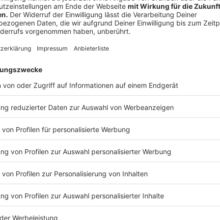
Anzeige
Brandenburg
Anzeige
Nationalpark Unteres Odertal: Ranger-Touren ab 
Naturwacht der Stiftung Naturschutzfonds Bra
Rhin- und Havelluch: Führungen zu den Äsungsf
Schlafplatzeinflug an den Linumer Teichen. Anb
Entdeckungshungrig.
Niederlausitz: Kranich- und Gänse-Führungen m
Borcheltsee bei Luckau. Anbieter: Naturwacht 
Brandenburg.
Anzeige