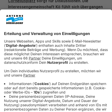
Corneliusplatz
sorgt für Diskussionen. Die
Interessengemeinschaft Kö fühlt sich übergangen
und fordert eine Überprüfung des
Ratsbeschlusses.
Veröffentlicht:
Donnerstag, 28.11.2024 06:15
Anzeige
Kontroverse um den Corneliusplatz
Anzeige
Der Plan ist, im Frühjahr den Corneliusplatz probeweise
für den Autoverkehr zu sperren. Die IG Kö will aber den
Oberbürgermeister bitten, den Beschluss zu
beanstanden. Bei Mirja Cordes, Fraktionssprecherin der
Düsseldorfer GRÜNE stößt das auf Unverständnis.