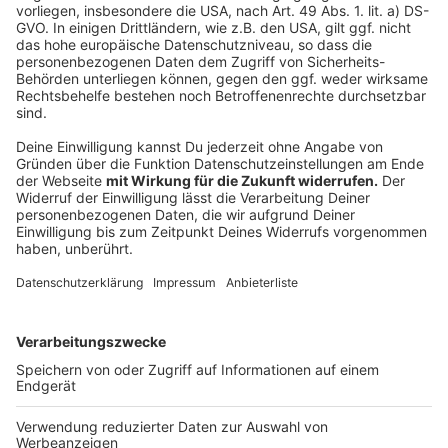
Weitere Infos und Links zum Thema:
Anzeige
Zankapfel Corneliusplatz: IG Kö fordert
Mitspracherecht
Düsseldorfer Corneliusplatz bald autofrei?
Polizeiaktion gegen Autoposer in Düsseldorf
Anzeige
Anzeige