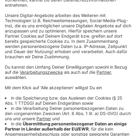
darüber, dass ein umfassendes Verkehrskonzept für
die gesamte Königsallee überfällig sei.
Anzeige
Corneliusplatz ist im Moment autofrei
Anzeige
Im Moment ist der Corneliusplatz auch nicht für Autos
befahrbar. Während des Vorweihnachtsgeschäftes
sind dort die
Winterwelt
mit Eisbahn und die
Füchschen Alm
aufgebaut.
Anzeige