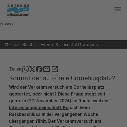
menu
Anzeige
©
Oscar Bruch jr. , Events & Tourist Attractions
mail
open_in_new
Teilen:
Kommt der autofreie Corneliusplatz?
Wird der Verkehrsversuch am Corneliusplatz
gestartet, oder nicht? Diese Frage steht seit
gestern (27. November 2024) im Raum, weil die
Interessengemeinschaft Kö
sich beim
Ratsbeschluss in der vergangenen Woche
übergangen fühlt. Der Verkehrsversuch am