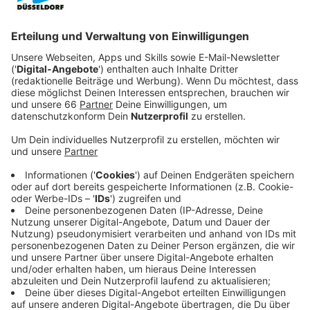
großen Eröffnung.
Veröffentlicht:
Donnerstag, 04.11.2021 04:46
Anzeige
Bei einem Rundgang konnten wir uns einen Eindruck
verschaffen und uns auch die neuen Kulturräume am
Konrad-Adenauer-Platz ansehen. Das FFT Theater hat
dort zwei Bühnen unter einem Dach und mehr als 2.200
Quadratmeter zur Verfügung. Neue Technik und
flexible Bühnen sparen nicht nur Energie, sie bieten
auch mehr Möglichkeiten, sagt Kathrin Tiedemann vom
FFT.
Anzeige