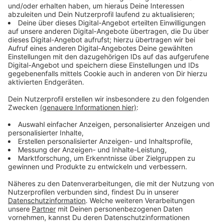
Einschränkungen bei der Rheinbahn
Anzeige
Die kalten Temperaturen haben Auswirkungen auf den
Nahverkehr in Düsseldorf: Die Rheinbahn meldet
Einschränkungen auf mehreren Linien, da vereiste
Oberleitungen den Betrieb stören.
Anzeige
Diese Linien sind betroffen
Anzeige
Linien 705 und 707:
Beide Linien enden an der
Haltestelle "Spichernplatz". Zwischen
"Spichernplatz" und "D-Unterrath (S)" fahren