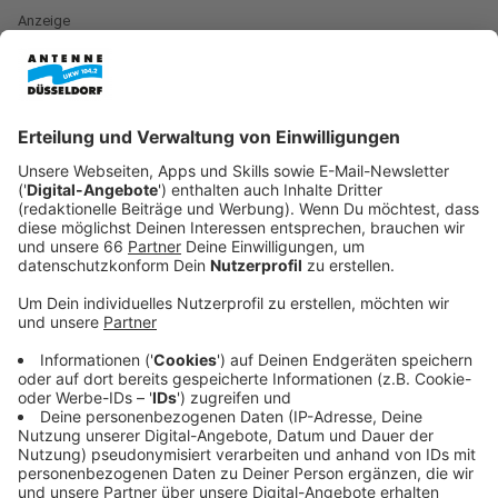
Anzeige
Update 8:50 Uhr: Einschränkungen teilweise
aufgehoben
Anzeige
Die
Rheinbahn
gibt teilweise Entwarnung: Einige Linien
können bereits wieder wie gewohnt fahren. Aktuell
sind noch die U-Bahnlinie U72 (zwischen
Schlüterstraße und Ratingen) und die
Straßenbahnlinien 705 und 707 betroffen. Auf allen
betroffenen Linien sind Ersatzbusse im Einsatz.
Anzeige