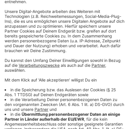
Busse statt Bahnen.
Linie U73:
Der Abschnitt zwischen "Pöhlenweg"
und "D-Gerresheim (S)" kann nicht bedient werden.
Linie U83:
Die Linie U83 fährt nicht zwischen
"Uhlandstraße" und "Gerresheim Krankenhaus".
Linie 709:
Hier entfällt der Abschnitt zwischen
"Staufenplatz" und "Gerresheim Krankenhaus".
Anzeige
Weitere Infos und Links zum Thema:
Anzeige
U72-Entgleisung: Ursache war menschliches Versagen
Rheinbahn: Mehr Fahrten an Weihnachten und Silvester