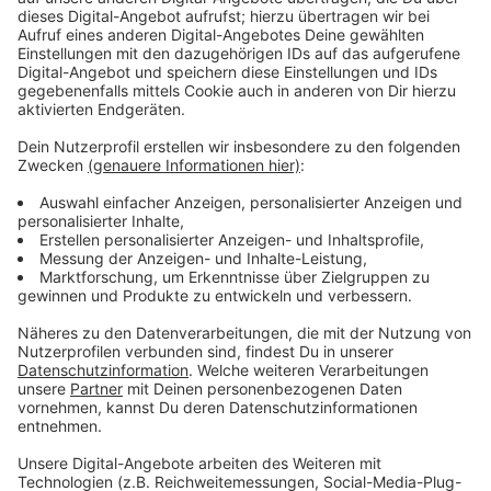
Konsequenzen für den Fahrer und
Ermittlungen
Anzeige
Die
Rheinbahn
hat dem Fahrer die Fahrerlaubnis
entzogen und arbeitsrechtliche Schritte eingeleitet.
Die Polizei ermittelt wegen fahrlässiger
Körperverletzung. Bei dem Unfall wurden 13
Menschen verletzt, zudem kam es zu erheblichen
Verkehrseinschränkungen.
Anzeige
Weitere Infos und Links zum Thema
Anzeige