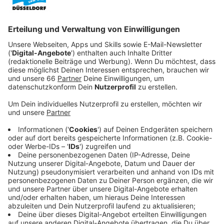
Anzeige
Menschliches Versagen als Ursache
Anzeige
Der Grund für die Entgleisung der U72 Ende November
in Holthausen steht fest: Menschliches Versagen.
Nach aktuellem Ermittlungsstand führten eine falsch
eingestellte Weiche und ein Fehler des Bahnfahrers
zum Unfall. Die Weiche war zwar fehlerhaft
eingestellt, der Fahrer hätte das aber erkennen und
korrigieren müssen.
Anzeige