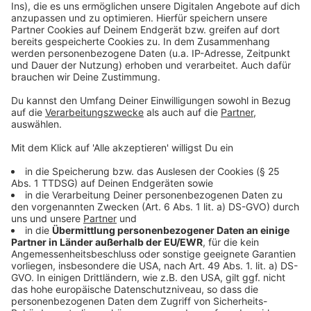
So haben wir über den Unfall berichtet
Das berichtet die Rheinische Post
Anzeige
Folge uns für mehr News & Updates:
Anzeige
Instagram
|
Facebook
|
WhatsApp-Kanal
Anzeige