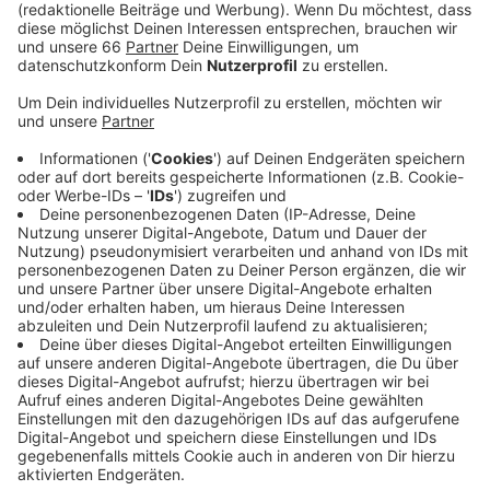
Veröffentlicht:
Dienstag, 09.03.2021 05:49
Anzeige
Düsseldorf landet auf dem achten Platz und ist damit
unter den Top Ten der staureichsten deutschen
Städte. Aus NRW ist sonst keine Stadt mehr dabei.
Trotzdem hat sich die Staulage in Düsseldorf im
letzten Jahr (2020) verbessert - im Vorjahr (2019)
haben die Düsseldorfer fast doppelt so lange im Stau
gestanden. Erhoben werden die Daten anonym durch
Bewegungsdaten aus dem Auto oder vom
Smartphone. Berechnet werden sie dann mithilfe von
Computer-Programmen.