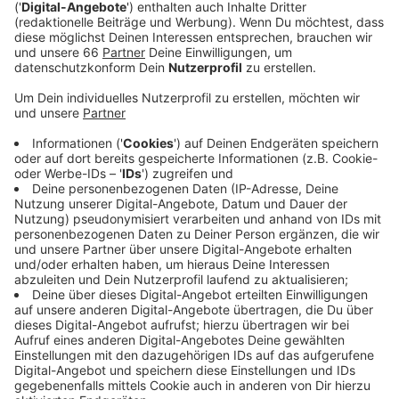
wegen Corona keine Einschränkungen mehr.
Veröffentlicht:
Mittwoch, 27.10.2021 05:21
Anzeige
Trotzdem sei die Wirtschaft noch nicht wieder auf
dem Niveau wie vor Corona. Auch für das nächste Jahr
ist man zwar optimistisch, aber nicht euphorisch,
betont Berghausen. Die steigenden Energiepreise,
fehlende Ressourcen und vor allem fehlende
Fachkräfte seien in Zukunft ein großes Problem. In
Deutschland müsse vielmehr ausgebildet werden. Das
allein reiche aber nicht. Fachkräfte aus anderen
Ländern müssten nach Deutschland kommen, sagt
Berghausen weiter.
Anzeige