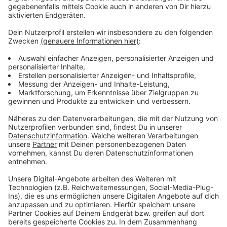
Mehr Infos und Links zum Thema:
Transparenz beim Thema Homeoffice?
Fehlanzeige!
Umfrage der Hans-Böckler-Stiftung!
Studie der Universität Mannheim!
Bundesarbeitsministerium plant
Homeofficevorgaben!
Motivationskicks fürs Homeoffice!
Dürfen Arbeitgeber ihre Mitarbeiter im Homeoffice
überwachen?
Diskussion um mehr Homeoffice!