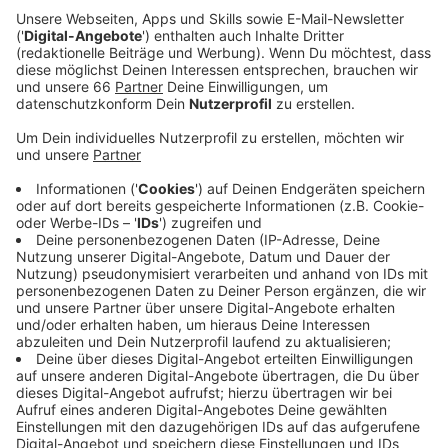
aktuell im Homeoffice als im ersten Lockdown. Das
zeigt eine Umfrage der Hans-Böckler-Stiftung.
Veröffentlicht:
Mittwoch, 27.01.2021 06:49
Anzeige
In Düsseldorf wird Homeoffice zudem ganz
unterschiedlich gelebt. Bei den Behörden wird meist
gar nicht erfasst, wer im Homeoffice ist. In der
Privatwirtschaft ist das transparenter. Das hat eine
Antenne-Düsseldorf-Recherche ergeben. Demnach
arbeiten bei Vodafone und Henkel über 90 Prozent aus
dem Homeoffice. Bei der Stadtverwaltung und der
Staatsanwaltschaft wird gar nicht erfasst, wer im
Homeoffice ist. Bei der Bezirksregierung arbeitet rund
die Hälfte aus dem Homeoffice.