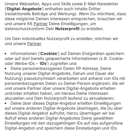
Freundschaft." Offiziell wird der Japan-Tag um 12
Uhr 30 vom Oberbürgermeister zusammen mit
dem Japanischen Generalkonsul eröffnet - danach
gibt es den ersten Auftritt der Taiko-Trommler am
Burgplatz. Musik, Tanz, Speisen und typische
Sportarten - die japanische Kultur soll heute an
den Ständen am Rheinufer und auf drei Bühnen
vorgestellt werden.
Veröffentlicht:
Samstag, 21.05.2022 07:41
Anzeige
Traditionelles hat dabei genauso Platz wie die
moderne japanische Pop-Kultur. Es gibt zum Beispiel
eine Cosplay Modenschau. Um 23 Uhr wird der Japan-
Tag mit dem traditionellen Feuerwerk abgeschlossen.
Insgesamt werden 1500 Feuerwerkskörper in den