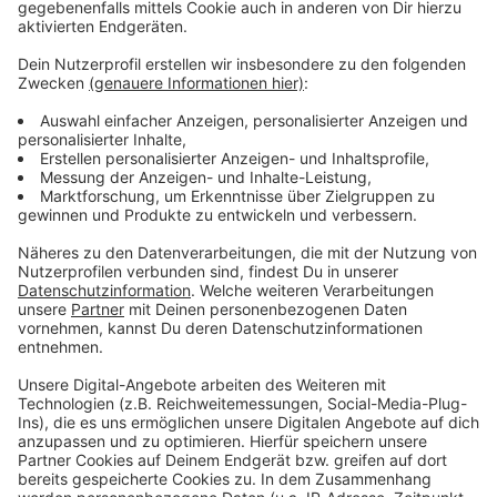
Himmel geschossen.
Anzeige
Weitere Infos und Links zum Thema
Anzeige
Informationen zum Japantag
Comeback des Japan-Tags
Buntes Programm zum Japan-Tag
Alternative im September
Diskussion über Feuerwerk
Anzeige