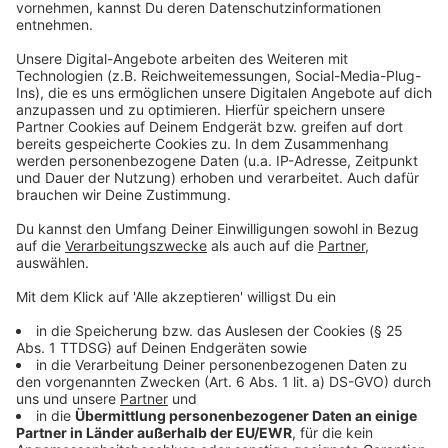
Stadt ihr digitales Angebot ausgebaut. Seit einem Jahr
ist es möglich, die
Ehe bequem online von zu Hause
aus anzumelden
. Neben der klassischen Zeremonie
gibt es zudem neue Formate für unterschiedliche
Bedürfnisse. Mit dem Angebot „Ja in Kürze“ wurde
eine verkürzte Zeremonie eingeführt, die immer
dienstags stattfindet. Dieses Format richtet sich vor
allem an Paare, die sich eine Trauung im kleinen,
privaten Kreis ohne großen Aufwand wünschen.
Anzeige
Weitere Infos und Links zum Thema
Anzeige
So funktioniert die digitale Eheanmeldung Schritt für
Schritt