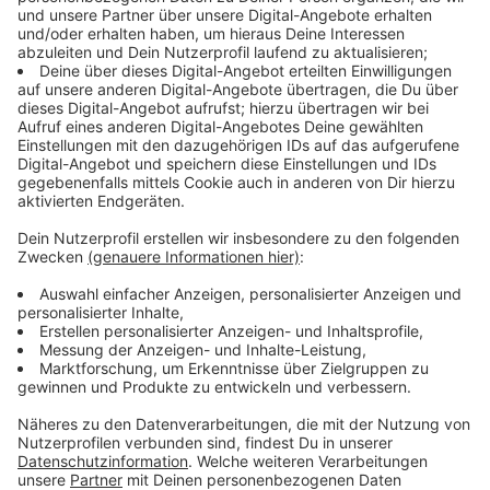
Mit mehr als 380 Trauungen ist der August der
beliebteste Heiratsmonat. Trotzdem gibt es noch
einige freie Termine im August und September. Die
beliebtesten Daten an Freitagen und Samstagen sind
am ehesten sechs Monate im Voraus zu bekommen.
Zu den beliebtesten Locations zählen neben dem
Schloss Benrath das Schloss und das Rathaus in Eller.
Anzeige
Neue Services für Düsseldorfer Paare
Anzeige
Um den Prozess für die Paare zu vereinfachen, hat die