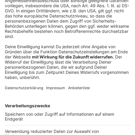
26.06.26 ist beliebtes Heiratsdatum
Neuer Service zum Heiraten im Ausland
Anzeige
Folge uns für mehr News & Updates:
Anzeige
Instagram
|
Facebook
|
WhatsApp-Kanal
Anzeige