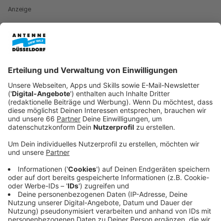
Anzeige
Zwischen Mai und September lassen sich in
Düsseldorf traditionell die meisten Paare trauen. Laut
dem
Standesamt
herrscht in diesen Monaten
Hochkonjunktur für Eheschließungen. Rund 80
standesamtliche Trauungen finden im Sommer pro
Woche statt. Trotz der hohen Nachfrage gibt es für
Kurzentschlossene eine gute Nachricht: Für die
kommenden Monate August und September sind
aktuell noch einige freie Termine im Traukalender der
Stadt verfügbar.
Anzeige
August ist der beliebteste Monat
Anzeige