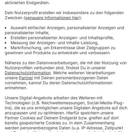
und Bücher.
Anzeige
Weitere Infos und Links zum Thema
Anzeige
Bändchensystem im Einzelhandel
Stimmung im Einzelhandel bleibt getrübt
Weniger verkaufsoffene Sonntage in Düsseldorf
Anzeige