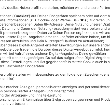
Anzeige
Nachfrage an Düsseldorfer Grundschulen
Anzeige
Die aktuellen Zahlen zeigen, dass es dieses Jahr gen
im vergangenen Jahr
. In einigen Schulen ist die Nac
Brehmschule in Düsseltal etwa oder der Bodelschwin
mehr Anmeldungen als Plätze.
Anzeige
Unterschiedliche Anmeldezahlen in Schulen
Anzeige