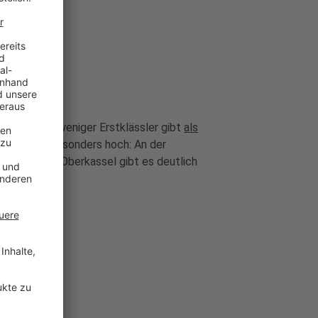
erell etwas weniger Erstklässler gibt
als
hfrage aber besonders hoch: An der
ghschule in Oberkassel gibt es deutlich