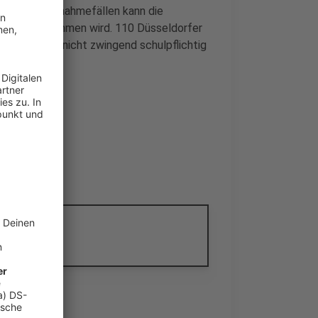
erum. In Ausnahmefällen kann die
er wo angenommen wird. 110 Düsseldorfer
hl sie noch nicht zwingend schulpflichtig
anuar 2025
2025