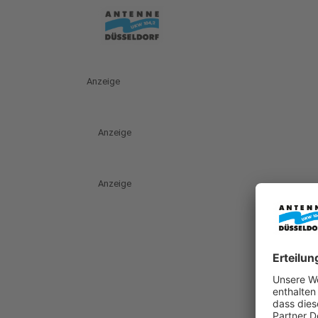
Anzeige
Anzeige
Anzeige