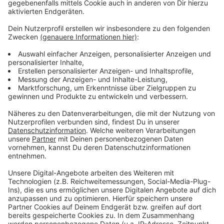
gebe es nur wenige. Damit könnte man viele tolle
Künstlerinnen und Künstler in unsere Stadt holen.
Anzeige
Weitere Infos und Links zum Thema:
Anzeige
Im Hintergrund laufen die Planungen für die Open-
Air-Fläche bereits seit 2023
Vor fünf Jahren gab es eine Bürgerbeteiligung
Ausführliche Medienmitteilung zur Exporeal-Rede
des Oberbürgermeisters
Anzeige