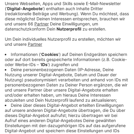
auftreten sollen. Weil über 100 Bäume gefällt
werden sollten, gab es Proteste. Jetzt hofft man
im Rathaus, dass im kommenden Jahr erste
Konzerte dort stattfinden können.
Veröffentlicht:
Mittwoch, 09.10.2024 05:39
Anzeige
Jahrelang lagen die Pläne auf Eis, jetzt hat
Oberbürgermeister Stephan Keller das Projekt wieder
präsentiert, bei seiner Rede auf der Immobilienmesse
"Exporeal" in München. Die Verwaltung bereitet gerade
den Bebauungsplan vor, der Rat soll ihn im ersten
Halbjahr 2025 beschließen. Geplant ist eine Open-Air-
Eventfläche für 80.000 Besucherinnen und Besucher.
Keller sprach im Antenne Düsseldorf Interview von
einem "Alleinstellungsmerkmal" - solch große Flächen