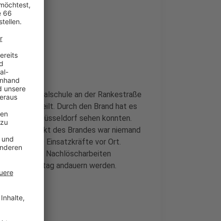
asium und Realschule an der Rankestraße
krath
mitgeteilt. Durch den Brand hat es
 bei uns in Düsseldorf sehen konnten.
 Zum Zeitpunkt des Brandes war niemand
ch waren 250 Einsatzkräfte vor Ort.
satzkräfte mit Nachlöscharbeiten
h bis zum Mittag andauern werden.