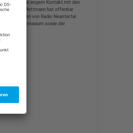
he aber auch in engem Kontakt mit den
z. Die Stadt Mettmann hat offenbar
Unsere Kollegen von Radio Neantertal
Mettmanner Gymnasium sowie der