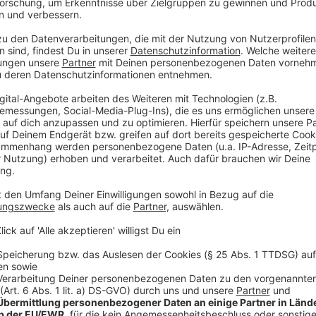
Heute kein Unterricht
Anzeige
Heute (14. Mai 2025) entfällt der Unterricht für alle
Schulzentrums. Das Gebäude der Hauptschule ist zwa
Gesundheitsgefahren im Umfeld der Brandruine für al
heißt es von der Stadt. Abiprüfungen sowie zentral
Klasse könnten allerdings wie geplant stattfinden. 
genutzt.
Anzeige
Langfristige Folgen des Brandes
Anzeige
Wie es langfristig weitergeht, ist offenbar noch nich