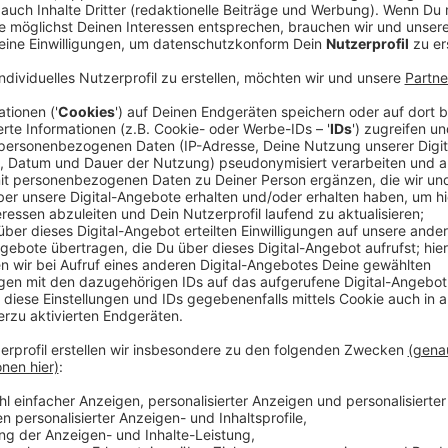
Anzeige
Brand am Schulzentrum
Anzeige
Dort hat es an einem Schulzentrum gebrannt - Gymn
konnten nicht gerettet werden. Das hat die
Stadt Er
eine massive Rauchentwicklung gegeben, die wir auch
Eine Gefahr habe nicht bestanden, so die
Feuerwehr
.
im Gebäude. Es wurde gerade saniert. Zwischenzeitli
Aktuell (Stand 14.05.25; 6:30) sind noch rund 60 Ein
beschäftigt. Die Feuerwehr schätzt, dass diese noc
Anzeige