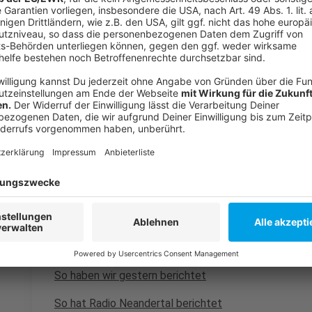
beispielsweise eine Containerlösung geben, man ste
Nachbarstädten, sagt Bürgermeister Christop Schul
bereits (Stand 14.05.25; 7:30 Uhr) Hilfe angeboten. 
haben uns berichtet, dass sie offenbar Räume im 
Gesamtschule zur Verfügung stellen wolle.
Anzeige
Weitere Infos und Links zum Thema:
Anzeige
Das meldet die Stadt Erkrath
Feuerwehr in Erkrath
So haben wir gestern berichtet
So hat Radio Neandertal berichtet