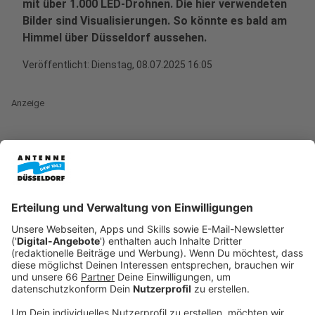
mit über 1.000 LED-Drohnen. Die hier verwendeten
Bilder sind Visualisierungen. So könnte es bald am
Himmel über Düsseldorf aussehen.
Veröffentlicht:
Dienstag, 08.07.2025 16:05
Anzeige
Spektakuläre Hommage an Düsseldorf: Licht,
Klang und Bewegung
Anzeige
Die Shows beginnen jeweils um 22:15 Uhr und
verwandeln den Himmel über den Rheinwiesen in eine
Bühne aus Licht, Klang und Bewegung. Synchron zur
Musik formen die Drohnen beeindruckende 2D- und