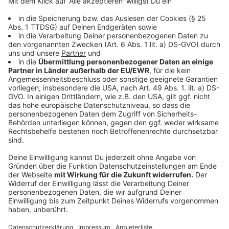
2. AO-Drohnenshow in Kombination mit dem
Feuerwerk am 18. Juli 2025
Flugzeiten: jeweils ab 22:15 Uhr
Ort: Rheinwiesen, Kaiser-Wilhelm-Ring 49, 40545
Düsseldorf
Beste Sichtbarkeit: Auf der Rheinkirmes, auf dem
gegenüberliegenden Rheinufer und auf den
Rheinbrücken
Anzeige
Infos zu AO Multimedia & Drones
Anzeige
Das schreibt das Unternehmen selbst:
AO Multimedia & Drones, mit Sitz in Bremen und Dubai,