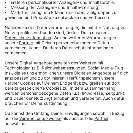
Anzeige
Details zur Verantaltung
Anzeige
Veranstaltung: Rheinkirmes Düsseldorf 2025
1. AO-Drohnenshow zur Eröffnung am 12. Juli
2025