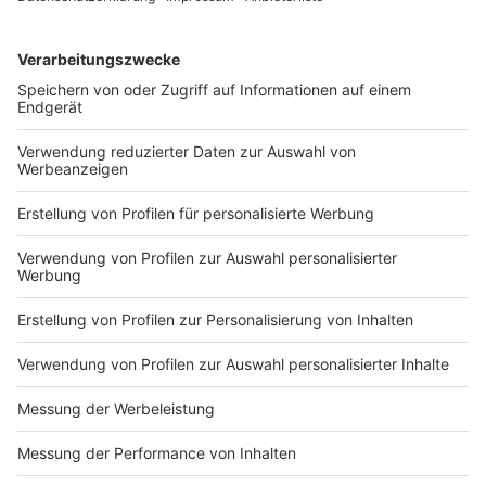
bringt erstmals eine Show dieser Größenordnung nach
Deutschland. Das Unternehmen ist international
bekannt für Inszenierungen bei Großevents wie dem
Super Bowl, dem Burj Khalifa oder dem Dubai World
Cup.
Gründer Marco Niedermeier betont: „Noch nie
zuvor in Europa gezeigte animierte 2D- und 3D-
Formationen werden neue Maßstäbe im
Entertainment setzen."
Anzeige
Weitere Infos und Links zum Thema:
Anzeige