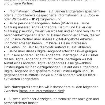
3D-Animationen – eine Hommage an die
Stadt
Düsseldorf
und ihre Menschen. Erwartet werden
Hunderttausende Besucherinnen und Besucher
entlang des Altstadtufers, auf den Rheinbrücken und
der Rheinkirmes. Die erste Show eröffnet die
Rheinkirmes am 12. Juli 2025, während die zweite am
18. Juli 2025 das traditionelle Feuerwerk begleitet.
Anzeige