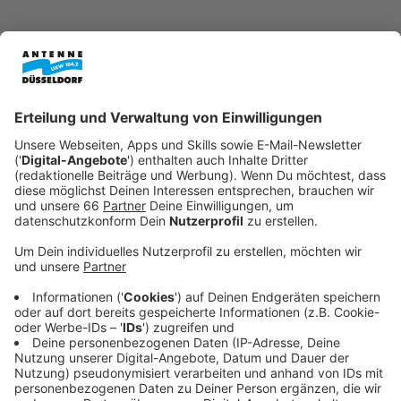
Für Menschen in Düsseldorf, die sich für Klimaschutz
und Energiepolitik interessieren, ist morgen
Nachmittag (24. April 2026) eine Demonstration in Bilk
geplant.
Fridays for Future
ruft um 16 Uhr zu einem
Protest am Bilker S-Bahnhof auf. Im Mittelpunkt
stehen Forderungen nach einem schnelleren
Gasausstieg und mehr Tempo bei der Energiewende.
Die Bewegung richtet ihre Kritik auch an die
Bundesregierung und besonders an die SPD. Fridays
for Future fordert, dass innerhalb der Regierung
stärker auf eine sozial gerechte Energiepolitik
gedrängt wird.
Anzeige
Forderungen nach mehr Tempo bei der