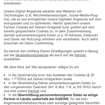
Anzeige
Die Demonstration beginnt morgen um 16 Uhr am
Bilker S-Bahnhof
. Vor Ort sind auch Redebeiträge
verschiedener Initiativen und Live-Musik geplant.
Anzeige
Mehr Infos und Links zum Thema
Anzeige
Hier informiert Fridays for Future Düsseldorf
Auch im Februar gab es eine FFF-Demo in Düsseldorf
Wie weiter beim Klimaschutz? Kanzler Merz bezieht