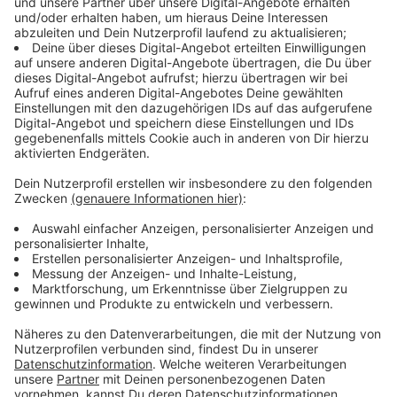
Energiewende
Anzeige
Fridays for Future Düsseldorf beteiligt sich mit der
Aktion an bundesweiten Protesten. Die Aktivistinnen
und Aktivisten verlangen unter anderem, dass die
Bundesregierung den Ausbau erneuerbarer Energien
weiter vorantreibt.
Außerdem fordern sie eine stärkere Förderung für den
Einbau von Wärmepumpen. Gleichzeitig lehnt die
Bewegung neue Anreize für fossile Energien ab und
drängt auf einen schnelleren Ausstieg aus Gas.
Anzeige
Demo startet am Bilker S-Bahnhof