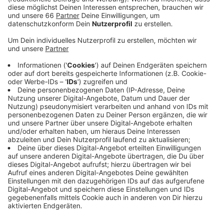
Anzeige
Vorstandmitglied Klaus Allofs sagte dazu, dass solche
Trainingslager angesichts der zuletzt steigenden
Corona-Zahlen sinnvoll seien und die Gesundheit der
Spieler an oberster Stelle stehe. Außerdem würde
diese Maßnahme die Chance erhöhen, dass man die
Saison zu Ende spielen könne. In den Zeitraum des
Quarantäne-Trainingslagers fallen die letzten beiden
Spieltage der Saison. In den letzten Wochen waren
etliche Spiele vor allem in der zweiten Liga aufgrund
von Corona-Fällen ausgefallen und hatten die
Deutsche Fußball-Liga in arge Terminnöte gebracht.
Anzeige
Weitere Infos