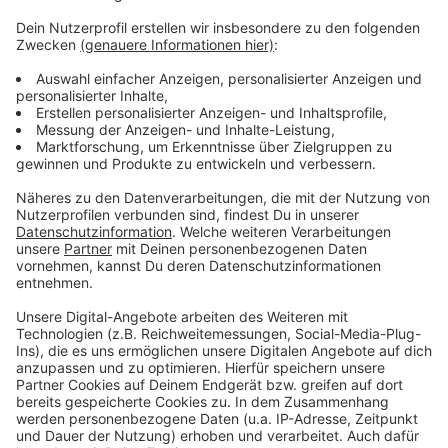
Am kommenden Sonntag spielt die Fortuna in Kiel.
Anpfiff ist dann um 13:30 Uhr.
Weitere Infos:
Fümmenneunzich um sechs
Fortuna Düsseldorf
Anzeige
Anzeige