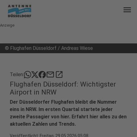
menu
Anzeige
©
Flughafen Düsseldorf / Andreas Wiese
mail
open_in_new
Teilen:
Flughafen Düsseldorf: Wichtigster
Airport in NRW
Der Düsseldorfer Flughafen bleibt die Nummer
eins in NRW. Im ersten Quartal startete jeder
zweite Passagier von hier. Erfahrt hier alles zu den
aktuellen Zahlen und Trends.
Veröffentlicht:
Freitag, 29.05.2026 05:08