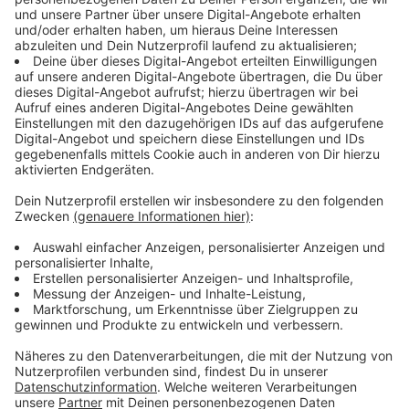
Insgesamt starteten in Nordrhein-Westfalen im ersten
Quartal rund 3,3 Millionen Menschen von einem der
großen Flughäfen. Das entspricht einer Steigerung von
knapp sechs Prozent im Vergleich zum Vorjahr. Die
Zahlen belegen, dass der Flugverkehr am Airport in
Düsseldorf sowie an den anderen Standorten im Land
weiter zunimmt und sich die Nachfrage nach
Flugreisen stabilisiert.
Anzeige
Auswirkungen internationaler Konflikte auf
Reiseziele
Anzeige
Gleichzeitig lassen sich in der Statistik die Folgen des