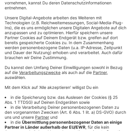
Iran-Kriegs
ablesen. Flüge in die Golfregion wurden von
den Reisenden im ersten Quartal deutlich weniger
nachgefragt als im Vorjahreszeitraum. Im Gegenzug
gewannen andere klassische Urlaubsziele an
Bedeutung: Insbesondere die Türkei und Ägypten
verzeichneten als Reiseziele einen Zuwachs bei den
Passagierzahlen ab Düsseldorf und den anderen NRW-
Airports.
Anzeige
Weitere Infos und Links zum Thema:
Anzeige
Kerosin-Versorgung am Flughafen Düsseldorf
gesichert