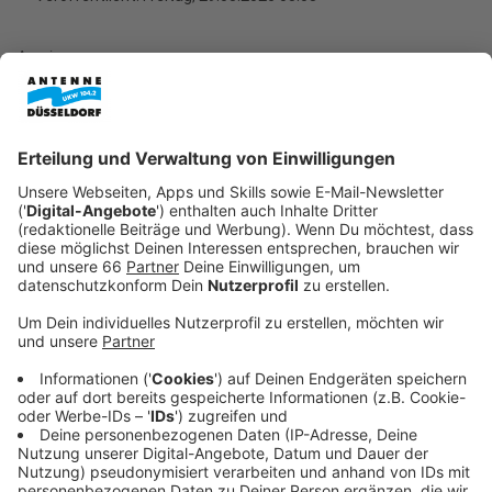
Anzeige
Der
Düsseldorfer Flughafen
bleibt laut aktuellen
Daten der wichtigste Airport in Nordrhein-Westfalen.
Nach Angaben des Landesstatistikamts entfiel im
ersten Quartal mehr als die Hälfte aller Passagiere an
den sechs großen NRW-Flughäfen auf Düsseldorf. Für
Euch zeigt dies die zentrale Bedeutung des Standorts
für den Luftverkehr in der Region.
Anzeige
Steigende Passagierzahlen in ganz NRW
Anzeige