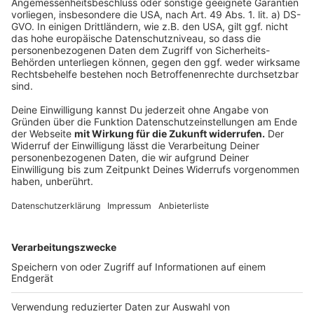
Stadtbahn zum Flughafen: Betrieb startet am 4.
September
25 Jahre Flughafenseelsorge in Düsseldorf
Anzeige
Folge uns für mehr News & Updates:
Anzeige
Instagram
|
Facebook
|
WhatsApp-Kanal
Anzeige