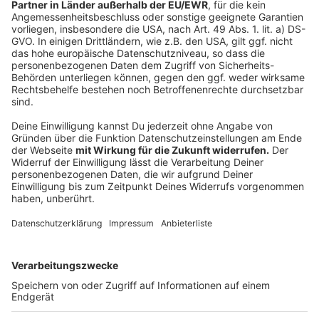
Anzeige
Das Jubiläums-Programm der Flughafenseelsorge
Die evangelische Kirche in Düsseldorf
Katholische Kirche in Düsseldorf
Anzeige
Folge uns für mehr News & Updates:
Anzeige
Instagram
|
Facebook
|
WhatsApp-Kanal
Anzeige