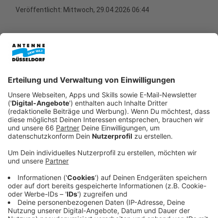
Veröffentlicht:
Mittwoch, 29.04.2026 06:44
Anzeige
25 Jahre Flughafenseelsorge
Anzeige
Die
Flughafenseelsorge
am Düsseldorfer Flughafen
wird 25 Jahre alt - ein Gemeinschaftsprojekt der
katholischen und evangelischen Kirche und der
Diakonie hier in Düsseldorf. Im letzten Jahr haben rund
31.000 Menschen das Angebot genutzt. Ute Clevers
ist die evangelische Seelsorgerin am Düsseldorfer
Flughafen und hat uns erklärt, was ihre Arbeit
ausmacht: