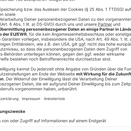
Anzeige
Stefan Böle von der Düsseldorfer Feuerwehr fasst 
zusammen:
Anzeige
zum Einsatz nach dem Zwischenfall beim Feuerwe
Stefan Böle von der Düsseldorfer Feuerwehr
Anzeige
Mit Blick auf die 19 Verletzten gibt es eine gute Nac
niemand mehr in Lebensgefahr: