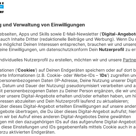
Anzeige
Das Statement der Polizei
Anzeige
Jannik Möller war am Samstagabend Polizeiführer auf
Einsatzleitung für den Abend. Ihm zufolge haben die 
Samstagmittag Spuren gesichert und erste Aufnahm
Landeskriminalamt ist demnach an den Ermittlungen b
Anzeige
zum Sachstand der Ermittlungen nach dem Feuer