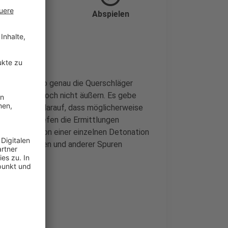
Abspielen
konnte und wo genau die Querschläger
n Zeitpunkt noch nicht äußern. Es gebe
Tat oder auch darauf, dass möglicherweise
. Dennoch liefen die Ermittlungen
man aktuell von einer einzelnen Detonation
Videoaufnahmen und anderer Spuren