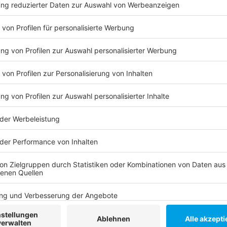
Anzeige
zu den Verletzten nach dem Zwischenfall beim F
Rheinkirmes
Stefan Böle von der Düsseldorfer Feuerwehr
Anzeige
Die verletzten Kinder sind laut Böle zwei, vier und vier
demnach schwer verletzt worden. Sie befinden sich 