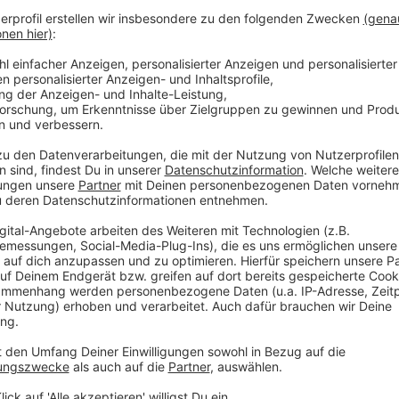
Rheinkirmes
Statement von Polizeiführer Jannik Möller
Anzeige
Zu Theorien darüber, wie es zu dem Unfall kommen 
eingeschlagen haben, wollte sich Möller zum jetzige
allerdings keinerlei Hinweise auf eine vorsätzliche 
Sicherheitsabstände nicht eingehalten worden wären
weiterhin in alle Richtungen, so Möller. Zudem gehe 
aus. Auch hier müsse jedoch die Sichtung weiterer 
abgewartet werden.
Anzeige
Das Statement der Feuerwehr