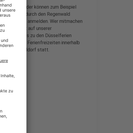
hops an. Kinder können zum Beispiel
deckungsreise durch den Regenwald
re Kinder jetzt anmelden. Wer mitmachen
n wir verlinkt auf unserer
uch alle Infos zu den Düsselferien
iche mit auf Ferienfreizeiten innerhalb
en in Düsseldorf statt.