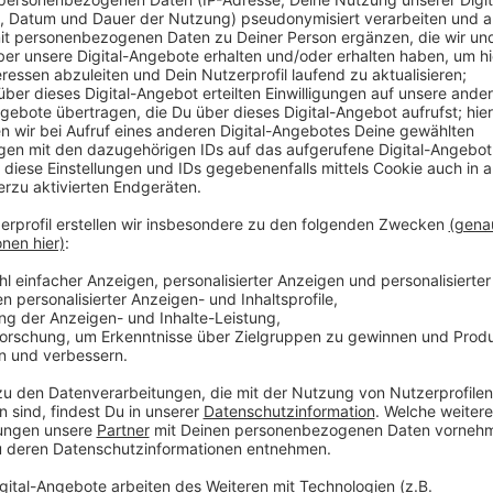
Der Aquazoo bietet zum Beispiel verschiedene Works
mikroskopieren, fotografieren oder eine kleine Ent
machen. Für die Veranstaltungen können Familien ih
möchte, muss 5 € plus Eintritt zahlen. Alle Infos habe
antenneduesseldorf.de/nachrichten. Dort haben wir a
verlinkt. Jedes Jahr fahren 10.000 Kinder und Jugendl
und außerhalb Deutschlands oder nehmen an Angebot
Anzeige
Weitere Infos und Links zum Thema:
Anzeige
Hier informiert die Stadt
Das gesamte Programm