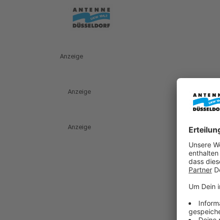
Anzeige
Anzeige
Anzeige