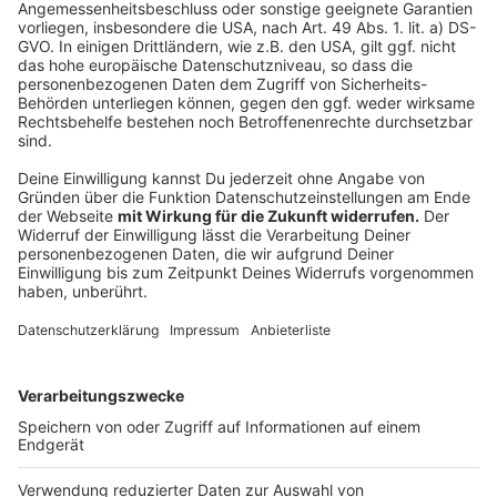
Rhine Clean Up: 28 Tonnen Müll in Düsseldorf
Badeverbot im Rhein: Erste Konsequenzen für
Schwimmer
Anzeige
Folge uns für mehr News & Updates:
Anzeige
Livestream
|
Instagram
|
Facebook
|
WhatsApp-Kanal
Anzeige