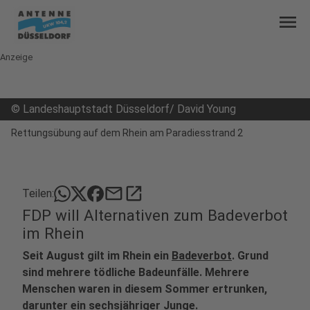
menu
Anzeige
©
Landeshauptstadt Düsseldorf/ David Young
Rettungsübung auf dem Rhein am Paradiesstrand 2
mail
open_in_new
Teilen:
FDP will Alternativen zum Badeverbot
im Rhein
Seit August gilt im Rhein ein
Badeverbot
. Grund
sind mehrere tödliche Badeunfälle. Mehrere
Menschen waren in diesem Sommer ertrunken,
darunter ein
sechsjähriger Junge
.