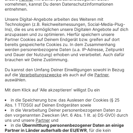
Keine neue Idee
Anzeige
Die Idee eines Badeschiffs im Rhein ist nicht neu. Seit
Jahren wird sie immer wieder aufgebracht. Konkreter
wurden die Pläne bisher aber nicht.
Anzeige
Weitere Infos und Links zum Thema:
Anzeige
Warum so viele junge Männer unter den Badetoten
sind