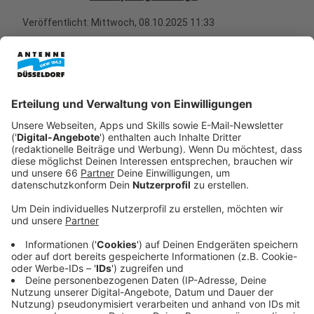
Veröffentlicht:
Mittwoch, 08.10.2025 11:33
Anzeige
Im kommenden Jahr könnte es eine Alternative geben.
Die FDP hat einen Antrag für die morgige Ratssitzung
vorbereitet.
Anzeige
Kann man im Rhein gefahrlos schwimmen?
Anzeige
Die Stadtverwaltung soll demnach prüfen, ob es
möglich ist, gefahrlos im Rhein zu schwimmen, etwa in