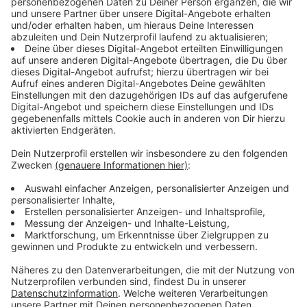
einem Bade-Schiff, auf schwimmenden Inseln oder
innerhalb einer abgegrenzten und gesicherten
Badestelle.
Anzeige
Badeverbot laut FDP wirkungslos
Anzeige
Die FDP verweist auf ähnliche Einrichtungen in Paris
oder Zürich und schlägt einen Ideenwettbewerb vor,
mit Stadtplanern, Architekten und der Bürgerschaft.
Das Badeverbot sei bei mehr als 70 Rheinkilometern in
Düsseldorf nur schwer zu kontrollieren und somit
wirkungslos.
Anzeige