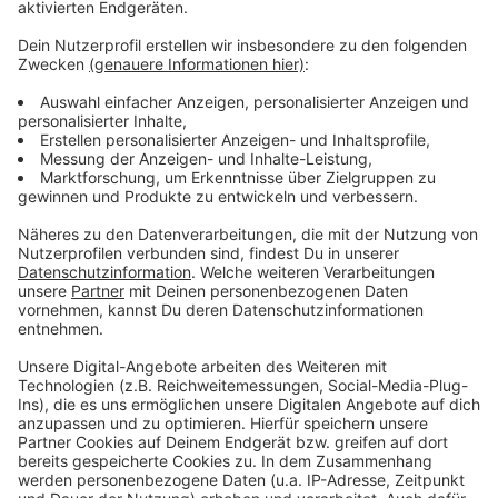
Weitere Infos und Links zum Thema:
Anzeige
"3G-Regel für Gastronomie, Hotels und Sport in
NRW
Unter 16 keine Corona-Testnachweise erforderlich
Faktencheck: Impfreaktion und Impfschutz
Unser Corona-Live-Ticker
Anzeige