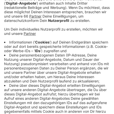
wieder Menschen, die sich durch
Falschinformationen beeinflussen lassen. Sie
werden häufig auch in den sozialen Netzwerken
verbreitet.
Veröffentlicht:
Dienstag, 24.08.2021 11:15
Anzeige
Immer wieder heißt es dort zum Beispiel, dass die
Corona-Impfung nutzlos sei, weil auch Geimpfte an
Covid-19 erkranken und sogar daran sterben können.
Faktencheck: Warum die Impfung trotzdem schützt.
Anzeige
Anzeige