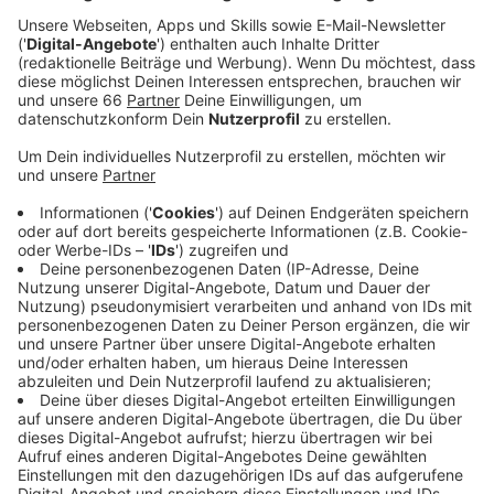
Anzeige
Sperrungen bis Ende August
Anzeige
Deshalb kann die Straße zunächst immer nur auf einer
Seite befahren werden, ab dem 11. August wird sie
dann in beiden Fahrtrichtungen voll gesperrt.
Anzeige
Umleitungen und Halteverbot
Anzeige