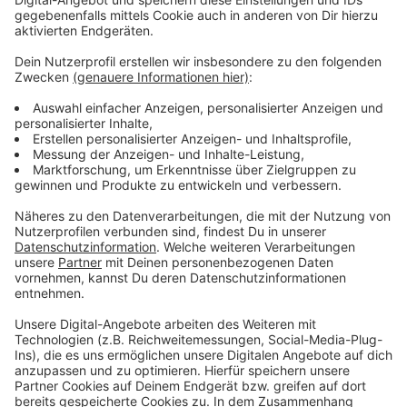
Während der Bauarbeiten wird es an den jeweiligen
Bauabschnitten ein
absolutes Halteverbot
geben,
auch die Grundstücke können in der Zeit nicht
angefahren werden. Umleitungen sind ausgeschildert.
Ende August (26. August 2025) sollen die Arbeiten
abgeschlossen sein.
Anzeige
Weitere Infos und Links zum Thema:
Anzeige
So berichtet die Stadt Düsseldorf
Kanalarbeiten an der Oststraße
Gleiserneuerungen in Bilk sorgen für Einschränkungen