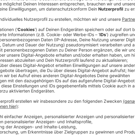
Anzeige
In unserer Stadt finden drei Gruppenspiele, sowie ein 
Thomas Neuhäuser ist Projektleiter für die EM 2024 h
ganz bestimmte Fangruppe als Gast hier in unserer S
Anzeige
Thomas Neuhäuser – Projektleiter EURO 2024 D
Gedankenspiele zu den Niederlanden
Anzeige
Neuhäuser rechnet damit, dass auch bei Spielen in G