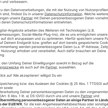
vorher hier in Düsseldorf sein werden. Bundesinnenmin
Düsseldorf zu Gast und hat sich einen Überblick übe
verschafft. Dabei sagte sie, dass die EM 2024 auch 
wichtig sein kann.
Anzeige
Innenministerin Nany Faeser
EM für den Zusammenhalt wichtig
Anzeige
Die EM beginnt im kommenden Jahr am 14. Juni mit d