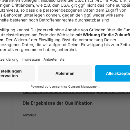
Partie in Düsseldorf findet am 17. Juni statt.
Anzeige
Weitere Infos und Links zum Thema:
Anzeige
Die EM - alle Infos auf unserer Homepage
Wann und wo wird gespielt?
Hier wird es eine zweite Verkaufsphase für EM-T
Die Ergebnisse der Qualifikation
Anzeige