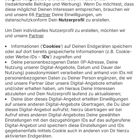
Umbau beschäftigt das Gebäude nahezu
ununterbrochen die Justiz.
Veröffentlicht:
Dienstag, 14.12.2021 06:04
Anzeige
Diesmal verlangt die Baufirma von beteiligten
Ingenieuren aus Gelsenkirchen rund 17 Millionen EUR
sowie mögliche Folgekosten von Baumängeln.
Sicherheitstechniken seien nicht ordnungsgemäß
verbaut worden, viele Gewerke hätten die Ingenieure
nur mit Verspätung fertiggestellt, darüber hinaus habe
man 12 Millionen EUR alleine aufwenden müssen, um
Baumängel zu beseitigen. Wann das Urteil verkündet
wird, ist offen.
Anzeige