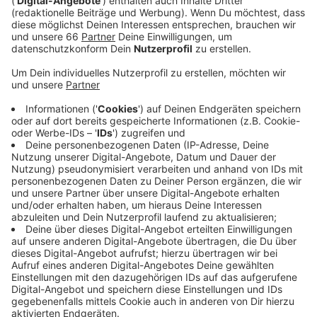
Spiele bewerben. Die erste Bewerbungsphase
startet morgen um 14 Uhr und läuft bis zum 26.
Oktober.
Veröffentlicht:
Montag, 02.10.2023 05:57
Anzeige
In dem Zeitraum können wir uns auf der Internetseite
der UEFA pro Person auf maximal vier Tickets
bewerben. Danach werden die Tickets im
Losverfahren verteilt. Wer ein Ticket kaufen möchte
muss sich dafür ein Konto bei der UEFA einrichten. Die
Tickets für die Gruppenspiele in Düsseldorf kosten
zwischen 30 und 200 Euro. Das Viertelfinale wird dann
nochmal etwas teurer.
Anzeige