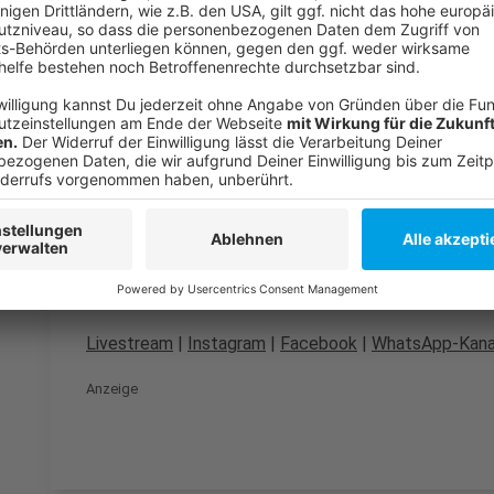
Parken in der Arena
Parken am Flughafen
Neues Verkehrskonzept der Stadt zu den Weihnach
Anzeige
Folge uns für mehr News & Updates:
Anzeige
Livestream
|
Instagram
|
Facebook
|
WhatsApp-Kana
Anzeige