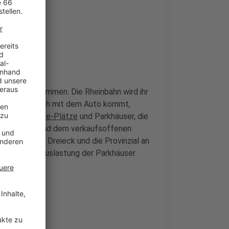
 Bahnen zu kommen. Die Rheinbahn wird ihr
tern. Wer doch mit dem Auto kommt,
rere
Park&Ride-Plätze
und Parkhäuser, die
 Samstagen und dem verkaufsoffenen
m Heerdter Dreieck und die Provinzial an
ie jeweilige Auslastung der Parkhäuser
rn