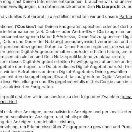
Anzeige
ÖPNV-Anreise und P&R-Plätze
Anzeige
Zur Anreise empfiehlt uns die Stadt, mit Bussen und
Angebot vor allem an den Wochenenden stark erwei
sollte nicht bis in die Innenstadt fahren. Es gibt meh
an das Rheinbahn-Netz angeschlossen sind. An den
Sonntag, 30. November zum Beispiel auch Vodafone a
der A46. Im Netz können wir uns jederzeit live über d
informieren.
Anzeige
Neues Verkehrskonzept soll Chaos verhinde