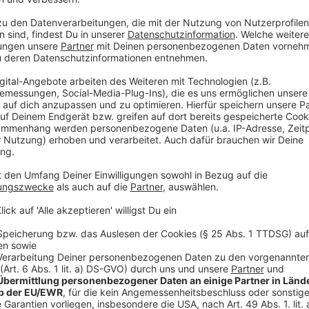
Anzeige
Neu ist, dass nach dem Verkehrschaos des vergange
Umfeld der Kö unter anderem die Blumen- und die Th
auf der Geschäftsseite der Kö das nördliche Ende ab
Anzeige
Weitere Infos und Links zum Thema:
Anzeige
Rheinbahn erweitert ihr Angebot
LIVE: Aktuelle Belegung der Parkhäuser
Parkplatz-Registrierung bei der Provinzial