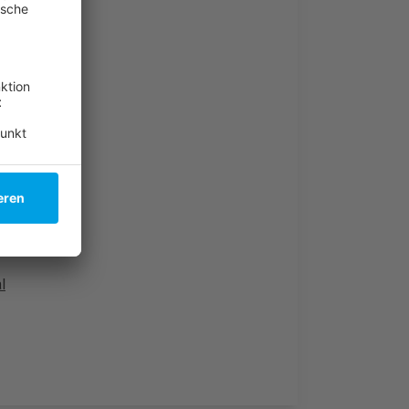
tsmärkten
l