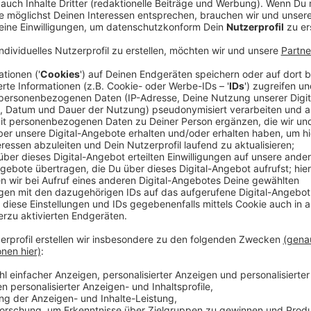
Dieses Jahr gilt unter anderem ein neues Verkehrsko
Verkaufsständen gibt es Neuerungen.
Anzeige
Highlights: Winter Village und Weihnachts
Anzeige
Das
"Winter Village"
auf der Kö ist neu, unter andere
hochwertig soll es hier werden. Nostalgisch bleibt 
zweiten Mal die Weihnachts-Promenade gibt. - Einze
hier
.
Anzeige