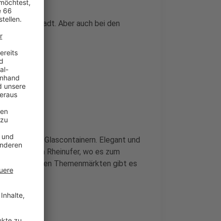
nzept der Stadt. Aber auch bei den
-Promenade
m mit weißen Glascontainern. Elegant und
es dagegen am Rheinufer, wo es zum
lheiten zu allen Themenmärkten gibt es