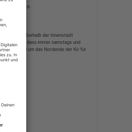
reise-Tipps
os sollten außerhalb der Innenstadt
tzen. Neu ist, dass immer samstags und
Straßen rund um das Nordende der Kö für