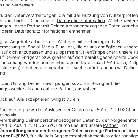
Weihnachtsmärkte: Verkehrskonzept und An
Anzeige
Die Stadt rät uns, mit der Rheinbahn zu kommen. Aut
abgestellt werden: in Parkhäusern oder auf P&R-Plä
am verkaufsoffenen Sonntag Ende November einige 
Autos gesperrt sind.
Anzeige
Weitere Infos und Links zum Thema:
Anzeige
Rheinbahn erweitert ihr Angebot
LIVE: Aktuelle Belegung der Parkhäuser