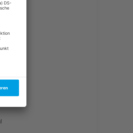
tsmärkten
l