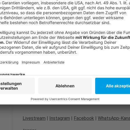
P&R-Plätze in und rund um Düsseldorf
Neues Verkehrskonzept der Stadt zu den Weihnach
Weihnachts-Promenade am Rheinufer
Weihnachtsmärkte in den Düsseldorfer Stadtteilen
Tipps für die Anreise zu den Weihnachtsmärkten
Anzeige
Folge uns für mehr News & Updates:
Anzeige
Livestream
|
Instagram
|
Facebook
|
WhatsApp-Kana