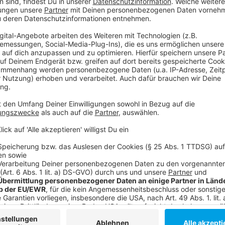
Anzeige
Mehr Infos und Links zum Thema:
Anzeige
Alle Infos zum AOK-Programm „Gesundheitsmeister“
Sportvereine in Düsseldorf boomen
Neue Sportanlage in Hassels eröffnet
Anzeige
Folge uns für mehr News & Updates:
Anzeige