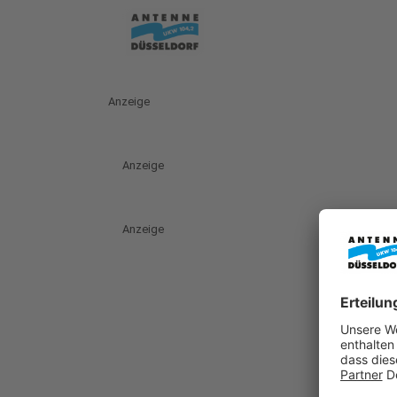
Anzeige
Anzeige
Anzeige