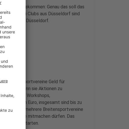
 dafür Geld bekommen: Genau das soll das
achen. Zwei Clubs aus Düsseldorf sind
r ART GIANTS
Düsseldorf.
n Breitensportvereine Geld für
 Punkte, wenn sie Aktionen zu
etzen - etwa Workshops,
ibt es einen Euro, insgesamt sind bis zu
e im Vorfeld mehrere Breitensportvereine
welche Vereine mitmachen dürfen. Das
s Jahr neu starten.