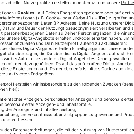
Mehr Gesundheitsangebote im Verein anbieten - und
neue AOK-Programm „Gesundheitsmeister“ möglich m
dabei: Der
TSV Urdenbach
und
Basketballverein de
Anzeige
Darum geht's beim "Gesundheitsmeister"
Anzeige
Mit dem neuen Programm „Gesundheitsmeister“ könne
Gesundheitsangebote bekommen. Die Clubs sammeln
Bewegung, Ernährung oder mentaler Gesundheit ums
Präventionskurse oder Feriencamps. Für jeden Punkt g
zweieinhalbtausend Euro drin. Die
Krankenkasse
hatt
eingeladen. Ende Mai hatte eine Jury entschieden, 
Programm läuft bis Ende Juni 2027 und soll dann jede