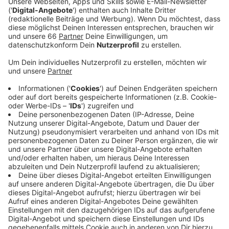
Riesenrad-Betreiber Oscar Bruch ist mit dem
Geschäft zufrieden, auch wenn es durch die
Pandemie wesentlich weniger Besucher gab als in
durchschnittlichen Jahren davor. Im Oktober
kommt das Riesenrad nach Düsseldorf zurück.
Veröffentlicht:
Montag, 10.01.2022 13:50
Anzeige
Eine winterliche Attraktion bleibt noch eine Woche in
Düsseldorf: die Eisbahn am Corneliusplatz (Kö on Ice).
Dort kann man noch bis Sonntag seine Runden auf
Schlittschuhen laufen, Eisstockschiessen buchen oder
Snacks und Getränke kaufen.
Anzeige