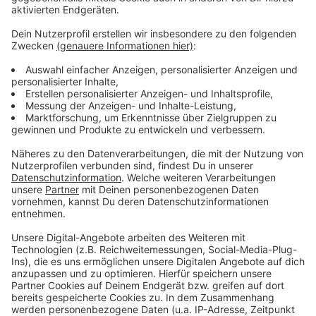
Weitere Infos und LInks zum Thema
Anzeige
Das "Wheel of Vision" auf dem Burgplatz
Bilanz Weihnachtsmarkt
Die DEG-Winterwelt
Eisbahn wird aufgebaut
Schlechtes Geschäft für Gastronomie und
Schausteller
Anzeige