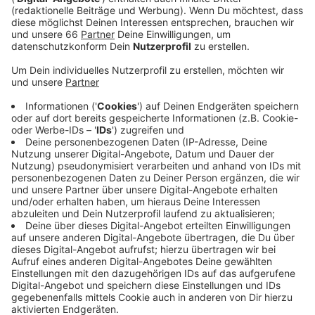
Anzeige
Viele Menschen nutzen oft ein relativ einfaches
Passwort für viele Accounts. Dabei kann das
gefährlich werden. Die Zahl der gehackten Accounts
oder leergeräumter Bankkonten geht nach oben, heißt
es auch von der Verbraucherzentrale NRW. Die
Düsseldorfer Polizei rät deshalb: Starke Passwörter.
Die sollten aus Buchstabenkombinationen bestehen
und mit Zahlen und Satzzeichen vermischt sein.
Außerdem sollten die Passwörter öfter gewechselt
werden.
Weitere Infos und Links zum Thema:
Zur Aktion „Mach’ dein Passwort stark“!