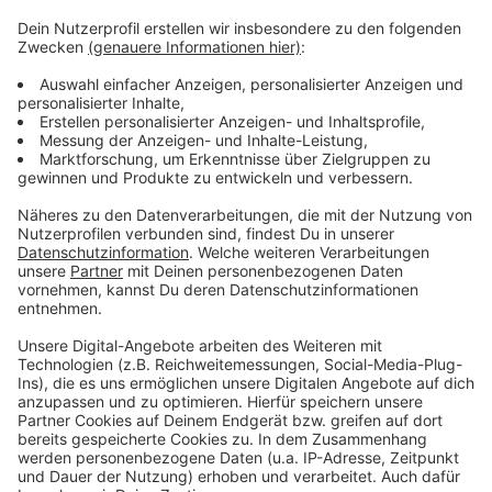
So hat AD am Montag berichtet!
Tipps zum sicheren Surfen!
Eltern sollten aufpassen, wo ihre Kinder surfen!
Die Düsseldorfer Polizei berät mit Infomobil
Mittwoch, 28. Oktober 2020 in der Zeit von 10 Uhr
bis 13 Uhr auf dem Marktplatz vor dem Rathaus
und am Donnerstag, 29.Oktober 2020 von 16 Uhr
bis 17.30 telefonisch unter 0211-870-5249.
Anzeige
Anzeige