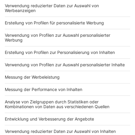
Regierungsfraktionen im Bundestag auf die
Ausgestaltung des neuen Registers geeinigt. Kritikern
gehen die Pläne nicht weit genug.
Anzeige
Der Staatsrechtler Joachim Wieland sagte dem
«Mannheimer Morgen» (Dienstag), das
Abgeordnetengesetz sei bislang eher zahnlos. «Die
Annahme von Zuwendungen ist nur dann verboten,
wenn sie ohne Gegenleistung erfolgt oder diese sich
konkret auf das Abstimmungsverhalten auswirkt.»
Löbel sei auf Firmen zugegangen und habe mit seinen
Kontakten als Politiker geprahlt. «Das verstößt aber
gegenwärtig nicht gegen Gesetze.» Auf die Frage, ob
man Nebentätigkeiten von Politikern verbieten sollte,
meinte er: «Das Verfassungsrecht setzt da enge
Grenzen. Ein generelles Verbot wäre