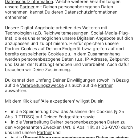
In Sachen Transparenz, zum Beispiel durch ein
Lobbyregister, sei es wichtig einen Weg zu gehen, der
noch eine "vernünftige Arbeit" zuließe, so Jarzombek
weiter.
Anzeige
FDP-Chef Christian Lindner forderte die Einrichtung
eines Sonderermittlers, um die Affäre um Provisionen
von Bundestagsabgeordneten bei der Beschaffung
von Corona-Schutzmasken aufzuklären. Dem
«Mannheimer Morgen» (Dienstag) sagte er: «Zum
Beispiel ein ehemaliges Mitglied des
Verfassungsgerichts könnte mit Akteneinsicht
aufklären, ob bei den Beschaffungsvorhaben seit
Beginn der Pandemie alles mit rechten Dingen