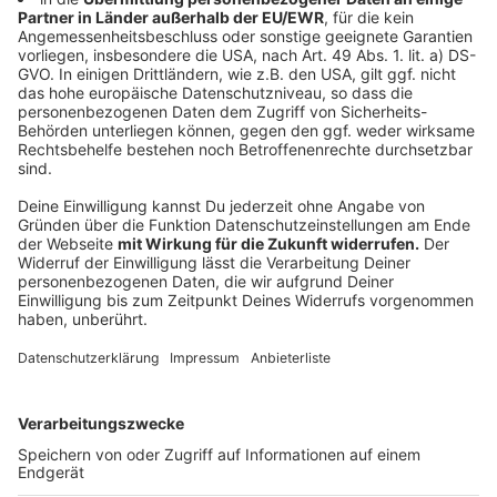
zugegangen ist.» Ein entsprechender Bericht könnte
nach Lindners Worten noch vor der Bundestagswahl im
September alle Zweifel ausräumen. Ähnlich äußerte
sich Lindner in der «Heilbronner Stimme» (Dienstag).
Anzeige
Unterdessen forderte SPD-Chef Norbert Walter-
Borjans eine Verschärfung des von Union und SPD
vereinbarten Lobbyregisters. «Allen Demokraten muss
daran gelegen sein, dass Raffgier und
Vetternwirtschaft in unseren Parlamenten keine
Chance haben», sagte Walter-Borjans den Zeitungen
der Funke Mediengruppe (Dienstag). Er rief die
Parteichefs von CDU und CSU, Armin Laschet und
Markus Söder, dazu auf, gemeinsam mit der SPD «für
wirksame Transparenz- und Sanktionsregeln»
einzutreten. Vor einer Woche hatten sich die