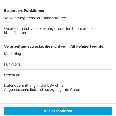
grundgesetzwidrig.» Er fordere, dass Politiker die
genaue Höhe ihrer Bezüge aus Nebentätigkeiten
offenlegen müssten.
Anzeige
Autorin:
Alina Liertz
mit Material der dpa
Anzeige
Anzeige
Anzeige