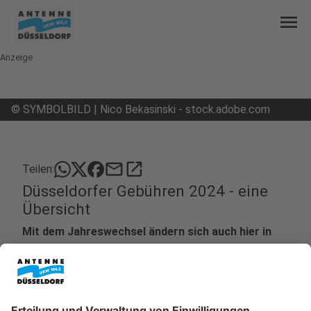
menu
Anzeige
©
SYMBOLBILD | Nico Bekasinski - stock.adobe.com
mail
open_in_new
Teilen:
Düsseldorfer Gebühren 2024 - eine
Übersicht
Mit dem Jahreswechsel ändern sich auch hier in
Düsseldorf einige Gebühren. Wir müssen aber
nicht in allen Bereichen mehr Geld ausgeben.
Unverändert bleiben zum Beispiel die Gebühren für
die Entsorgung von Schmutzwasser und