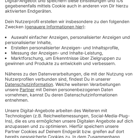
Das merken auch die Gäste: Zum Beispiel an
geänderten Speisekarten und Öffnungszeiten oder
zusätzlichen Ruhetagen, so Hellwig weiter.
Anzeige
Weitere Infos und Links zum Thema
Anzeige
Gastro sucht Mitarbeitende - auch Perspektive für
Menschen aus der Ukraine?
Mehr Gehalt für Gastro-Mitarbeitende
Auch Anfang des Monats war die Gastro noch
nicht wieder zufrieden