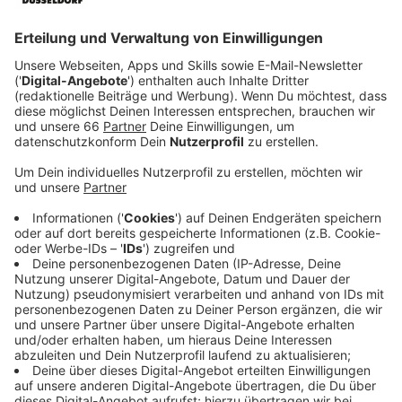
Veröffentlicht:
Donnerstag, 14.10.2021 14:47
Anzeige
Die Corona-Krise hat dem Online-Handel in die Karten
gespielt. Die stationären Händlerinnen und Händler in
Düsseldorf müssen teilweise weiter kämpfen, hat uns
Carina Peretzke vom Handelsverband in Düsseldorf
gesagt.
Anzeige