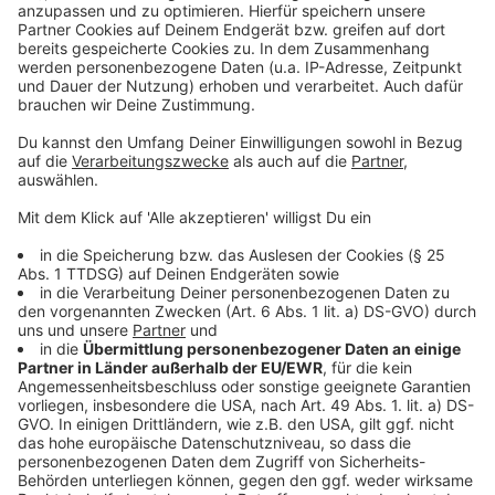
Weitere Infos und Links zum Thema:
Anzeige
Verbraucherstimmung sinkt weiter – Abschwung
schwächt sich aber ab
Die Umsatztreiber des Onlinehandels
Rückblick: Düsseldorfer wollen lokalen
Einzelhandel unterstützen
Anzeige
Anzeige