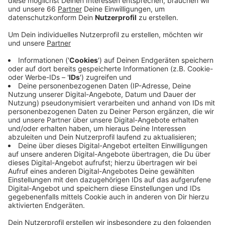
Anzeige
Nach zwei Niederlagen will die DEG wieder einen Dreier
einfahren, aktuell liegt das Team in der Tabelle auf
Platz 7. Am Sonntag sind die Rot-Gelben dann in
Iserlohn zu Gast. Auch die Fortuna greift nach der
Länderspielpause wieder ins Geschehen ein. Sie ist am
Samstagabend beim Hamburger SV zu Gast. Sowohl
das Heimspiel der DEG heute Abend als auch das
Fortuna-Spiel übertragen wir live.
Anzeige
Weitere Infos und Links zum Thema
Anzeige