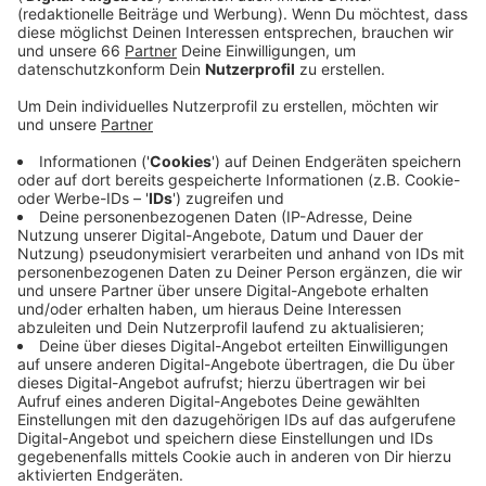
Veröffentlicht:
Dienstag, 08.09.2020 05:28
Anzeige
Seit einem Monat gibt es den Düssel-O-Maten
mittlerweile im Netz. Er soll als Wahlhilfe dienen. Es
werden verschiedene Positionen der 13 größten
Parteien vorgestellt. Die Themen sind unterschiedlich:
Unter anderem werden Fragen zur Verkehrspolitik, zum
Ausbau von Schulen oder zur Legalisierung von
Cannabis gestellt. Wir können den Aussagen
zustimmen, sie ablehnen oder neutral abstimmen. Am
Ende sehen wir, mit welcher Partei es die meisten
Übereinstimmungen gibt.