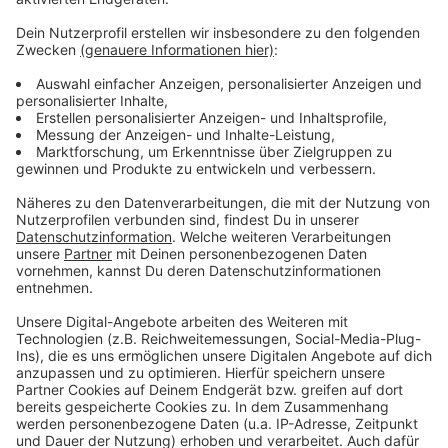
Vorjahreszeitraum.
Anzeige
Weitere Infos und Links zum Thema
Anzeige
CARAVAN SALON - Homepage
Düsseldorf: Caravan-Salon wird größer
Anzeige
Anzeige