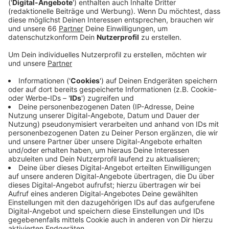
Veröffentlicht:
Mittwoch, 17.08.2022 15:02
Anzeige
Die Veranstalter rechnen bis zum 4. September mit
rund 200.000 Besuchern. Im vergangenen Jahr waren
trotz Pandemie 185.000 Menschen gekommen.
Technik-Fans können sich in den Messehallen zum
Beispiel darüber informieren, wie sie ihren Camper
selbst ausbauen können. Für Einsteiger wird zudem
gezeigt, worauf vor dem Kauf oder der Miete von
Wohnmobilen und -wagen zu achten ist. Die aktuellen
Krisen gehen aber auch an der Camping-Branche nicht
spurlos vorbei. Aktuell verzeichnet der
Branchenverband bei Fahrzeug-Neuzulassungen ein
Minus von über 10 Prozent (13,6) - im Vergleich zum