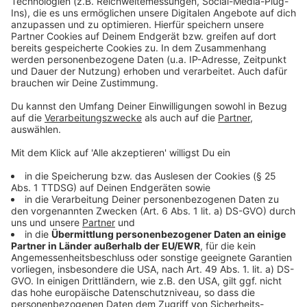
Weitere Infos und Links zum Thema:
Anzeige
Kriminalitätsstatistik für NRW: Mehr Einbrüche,
Gewalt und Diebstähle
12. Januar 2024: Aktionstag in Oberkassel zum
Thema Einbruch
Ende Oktober gab es einen Großeinsatz gegen
Einbrecher
Die Homepage der Düsseldorfer Polizei
Anzeige