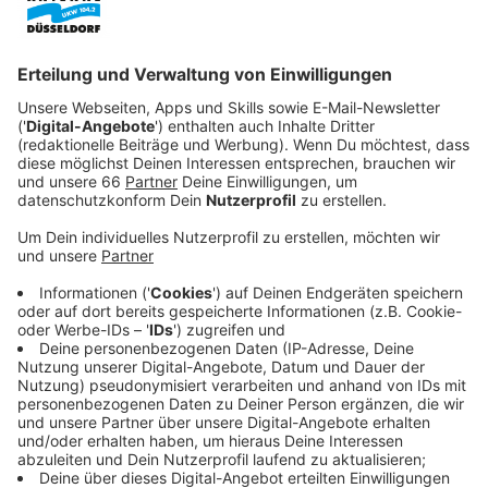
von NRW.
Veröffentlicht:
Mittwoch, 03.04.2024 13:44
Anzeige
71.000 Straftaten waren es im Vorjahr, im Jahr 2023
stieg die Zahl auf mehr als 79.000. Gleichzeitig konnte
die Aufklärungsquote um knapp zwei Prozent
verbessert werden. Insgesamt wird knapp die Hälfte
aller Taten von der Polizei Düsseldorf aufgeklärt. Die
Zahl der Raubüberfälle ist um 20 Prozent auf knapp
900 gestiegen, die Zahl der Gewalt- und
Körperverletzungsdelikte ist so hoch wie noch nie in
den letzten 10 Jahren. Auch die Zahl der Einbrüche ist
in die Höhe geschnellt. Hier verzeichnete die Polizei
ein Plus von gut 40 Prozent auf fast 1400
Fälle.
Innenminister Reul hatte schon vor Wochen das