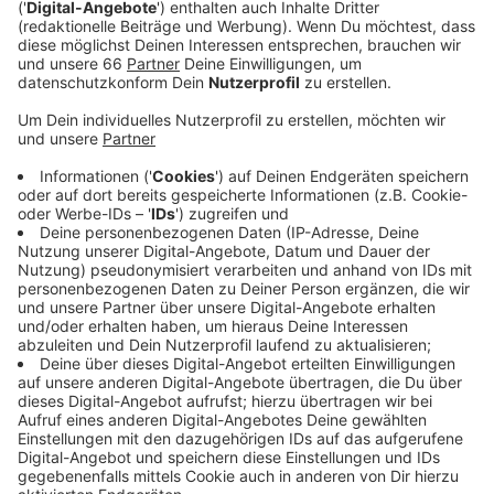
auch in städtischen Teststellen abstreichen
lassen.
Veröffentlicht:
Dienstag, 16.11.2021 16:06
Anzeige
Ab sofort können sich alle Düsseldorfer wieder
kostenlos im städtischen Diagnosezentrum an der
Mitsubishi Electric Halle testen lassen - und zwar
montags bis samstags zwischen 9 und 17 Uhr. Darüber
hinaus stehen auch wieder mehr private Testzentren
für kostenlose Testungen zur Verfügung. Eine
Terminvereinbarung ist in der Regel online oder
telefonisch möglich. Derweil laufen auch die
Impfungen weiter. Heute steht das Impfmobil zum
Beispiel im Innenhof an der Hochschule auf der
Münsterstraße.