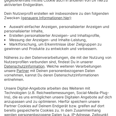
Weitere Infos und Links zum Thema:
Anzeige
Nächste Woche (27. Oktober) befasst sich die
Politik mit dem Thema - hier geht es zu den
Unterlagen (unter Ordnungs- und
Verkehrsausschuss)
Parkplatznot rund um den "Worri" - Radweg oft
zugeparkt
Auch Lastenrädern könnte der Umbau zugute
kommen
Anzeige