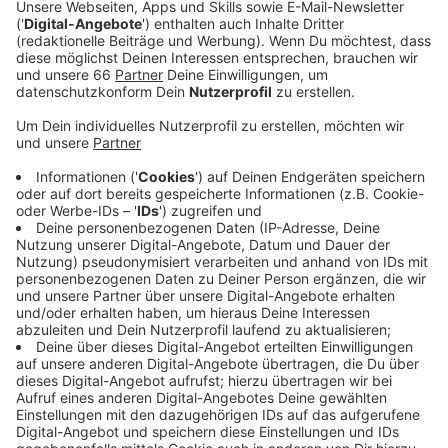
wird in der kommenden Woche (Mittwoch, 27.
Oktober) erstmals ein konkreter Plan vorgelegt.
Veröffentlicht:
Mittwoch, 20.10.2021 17:28
Anzeige
Darin sind zwei Stadtviertel, nämlich Bilk und Flingern
Nord, als "Testviertel" ausgemacht. Dort sollen nach
und nach einige Parkplätze verschwinden - der
gewonnene Raum soll der Verkehrswende zu Gute
kommen, sprich: dem Fuß- und Radverkehr. Gleichzeitig
ist geplant, Anwohnerparken einzurichten. Ziel ist aber
auch, dass Anwohnerinnen und Anwohner mit ihren
Autos vermehrt auf Supermarkt-Parkplätze oder Büro-
Parkhäuser ausweichen.
Anzeige