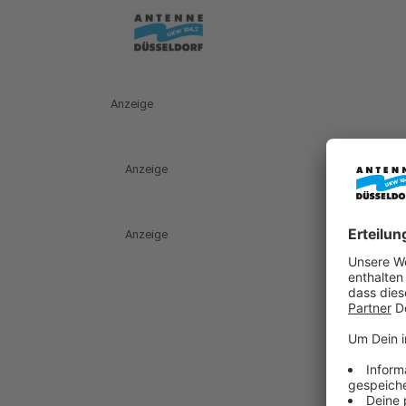
Anzeige
Anzeige
Anzeige