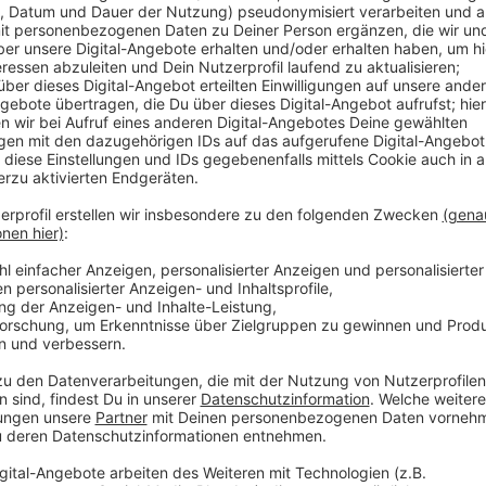
Veröffentlicht:
Donnerstag, 18.11.2021 12:08
Anzeige
Auch in Oberkassel gibt es ab heute Glühwein, Reibe
am Eingang zum Belsenpark, gleich hinter dem Belsenp
der Weihnachtsmarkt rund um die Nordstraße in Pem
gibt es zum Beispiel in Unterbilk, Gerresheim und Ben
Anzeige
Weitere Infos und Links zum Thema
Anzeige
Weihnachtsmarkt in Düsseldorf