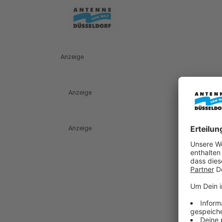
Anzeige
Anzeige
Anzeige