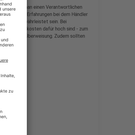
 ist, sollte man einen Verantwortlichen
rnetforen mit Erfahrungen bei dem Händler
rtragung gewährleistet sein. Bei
ob die Zusatzkosten dafür hoch sind - zum
hren für die Überweisung. Zudem sollten
ing