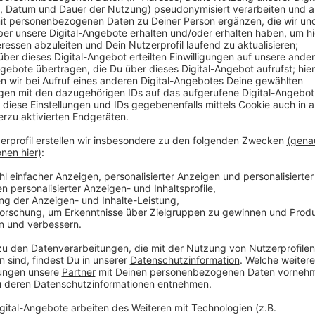
Um zu checken, ob es ein vertrauenswürdiger Händler
und eine Adresse leicht erkennen können. Auch Inte
sind hilfreich. Außerdem muss eine sichere Datenübe
besonders günstigen Angeboten sollten wir prüfen, 
Beispiel Versand- oder Zustellungskosten oder Gebü
wir ein Widerrufs- oder Rückgaberecht haben.
Anzeige
Weitere Infos
Anzeige
Tipps der Verbraucherzentrale zum online-Shopp
Tipps rund um Weihnachten
Thema online-Shopping