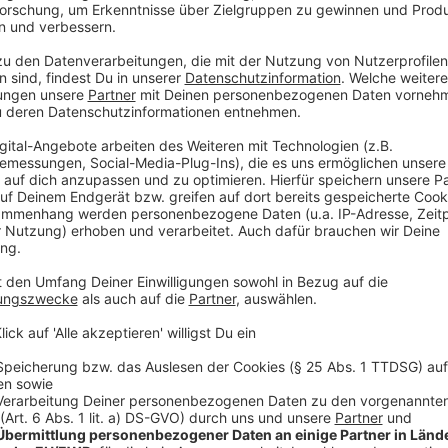
abgegeben – er nimmt Bezug auf die Betreuung von 
Anzeige
O Keller Wahlversprechen 2
Anzeige
Die Stichwahl findet jetzt am Sonntag (27. Septem
anderen Parteien hat es nicht gegeben.
Weitere Infos und Links zum Thema!