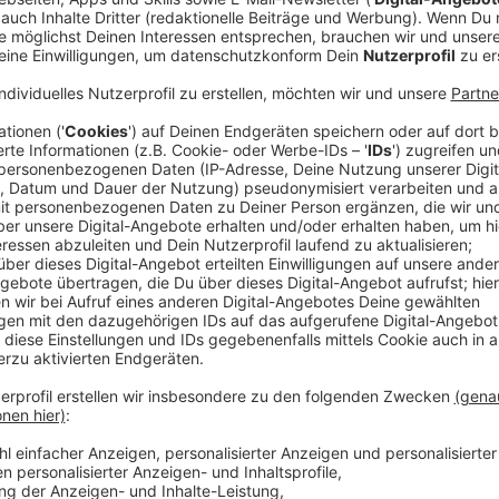
Thomas Geisel fordert zum Beispiel eine "grüne Welle
müssten dann die Ampeln anders programmiert werde
Anzeige
O Geisel Wahlversprechen 1
Anzeige
Auch sein Herausforderer Stephan Keller hat in uns