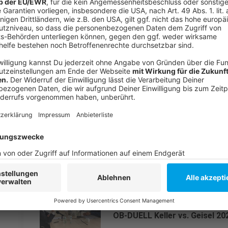
ANTENNE-Sonderseite zur Stichwahl mit dem OB-
Aktuelle KiTa-Gebühren in Düsseldorf!
KiTa-Navigator der Stadt!
Meldung der Stadt - "Grüne Welle" in Düsseldorf!
Düssel-O-Mat zur Wahl!
Amtsinhaber OB Thomas Geisel!
OB-Herausforderer Stephan Keller!
Anzeige
OB-DUELL Keller vs. Geisel 20