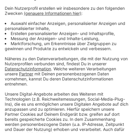
Weitere Infos
Anzeige
Staatssekretär Tauber und OB Keller festigen
Zusammenarbeit
Invictus Games werden verschoben
Helfer und Gastfamilien gesucht
Anzeige
Anzeige