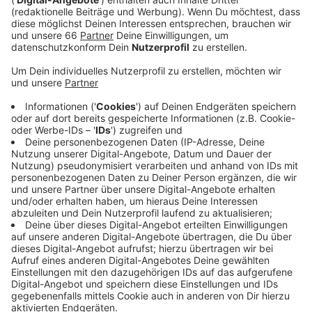
Ländern erwartet.
Veröffentlicht:
Dienstag, 30.03.2021 05:30
Anzeige
Hinzu kommen etwa 100.000 Zuschauer.
Oberbürgermeister Keller hat sich jetzt mit dem
Projektteam über den aktuellen Vorbereitungsstand
und weitere Planungen ausgetauscht. Bei der
Bewerbung für die Austragung der Spiele hatte sich
Düsseldorf gegen die kanadische Stadt Victoria
durchgesetzt. Prinz Harry hatte die Spiele 2014
erstmals ins Leben gerufen. Er war bisher bei allen
Events immer live vor Ort dabei.
Anzeige