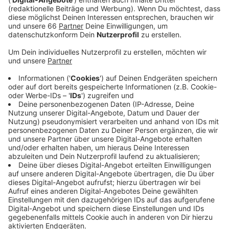
stark vom Stadtteil ab - in Stadtteilen mit mehr
berufstätigen Eltern sei die Quote höher.
Veröffentlicht:
Dienstag, 12.01.2021 15:43
Anzeige
Andere Kitas haben etwa 30 Prozent Auslastung.
Allgemein gehen immer mehr Kinder wieder in die Kitas:
Heute wurden in den städtischen Kitas rund 90 Kinder
mehr gezählt als am Vortag (Montag, 11. Januar) -
Tendenz steigend. Auch ein anderer Träger hat auf
Antenne-Düsseldorf-Anfrage gesagt, dass fast die
Hälfte der angemeldeten Kinder in die Kita gehen.
Bisher könne man damit aber gut und sicher umgehen.
Anzeige