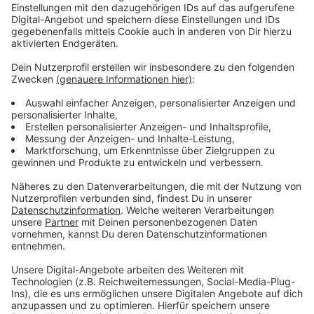
Weitere Infos und Links zum Thema:
Anzeige
Bußgeldkatalog NRW
Rheinbahn ist froh über Bußgelder gegen
Maskenverweigerer
Bußgelder zwischen dem 01.01.2021 - 01.12.202:
- Bielefeld: 785.637 Euro
- Köln: 1.666.827,76 Euro
- Düsseldorf: 1.235.000 Euro
- Bonn: rund 269.000 Euro
- Essen: 888.200 Euro