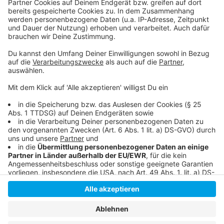
- Aachen: 456.000 Euro
- Bochum: 108.000 Euro
- Wuppertal: 67.299 Euro
Anzeige
Anzeige
Anzeige