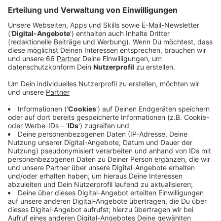
Veröffentlicht:
Mittwoch, 22.12.2021 17:56
Anzeige
Am häufigsten wurde nach Angaben der Städte gegen
die Maskenpflicht verstoßen. Dicht gefolgt von
Verstößen gegen das Ansammlungsverbot. Am
Teuersten war es bei uns in Düsseldorf im Fall eines
Club-Betreibers. Der hat seine Disco geöffnet, obwohl
das verboten war. Zur Strafe musste er 8.000 Euro
zahlen. Insgesamt haben acht große Städte in NRW
zusammen so über 4,5 Millionen Euro erhoben. Die
meisten Strafen wurden in Köln verhängt - über 1,6
Millionen Euro Bußgelder wurden hier erhoben.
Anzeige